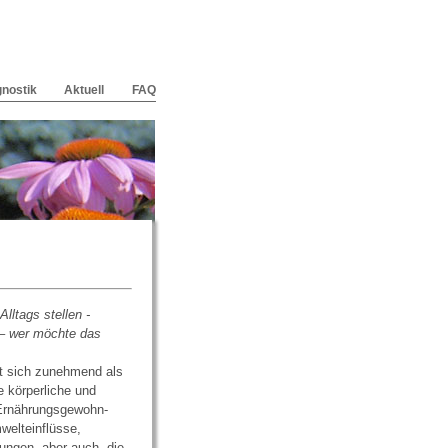
gnostik
Aktuell
FAQ
lltags stellen -
tal– wer möchte das
t sich zu­nehmend als
e körperliche und
: Ernährungsgewohn­
eltein­flüsse,
ungen, aber auch „die