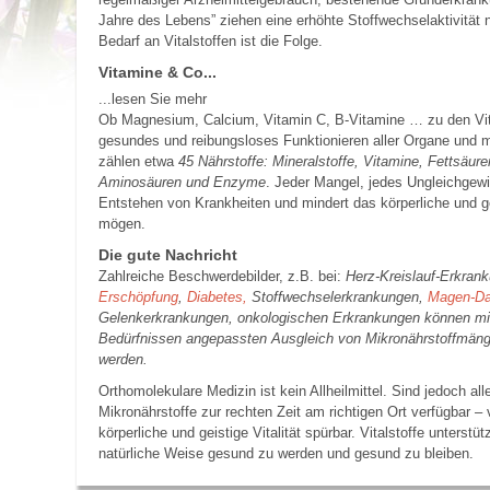
Jahre des Lebens” ziehen eine erhöhte Stoffwechsel­aktivität 
Bedarf an Vitalstoffen ist die Folge.
Vitamine & Co...
...lesen Sie mehr
Ob Magnesium, Calcium, Vitamin C, B-Vitamine … zu den Vital
gesundes und reibungsloses Funktionieren aller Organe und m
zählen etwa
45 Nährstoffe: Mineralstoffe, Vitamine, Fettsäur
Aminosäuren und Enzyme
. Jeder Mangel, jedes Ungleichgewi
Entstehen von Krankheiten und mindert das körperliche und ge
mögen.
Die gute Nachricht
Zahlreiche Beschwerdebilder, z.B. bei:
Herz-Kreislauf-Erkran
Erschöpfung
,
Diabetes,
Stoffwechselerkrankungen,
Magen-Da
Gelenkerkrankungen, onkologischen Erkrankungen können mi
Bedürfnissen angepassten Ausgleich von Mikronährstoffmängel
werden.
Orthomolekulare Medizin ist kein Allheilmittel. Sind jedoch all
Mikronährstoffe zur rechten Zeit am richtigen Ort verfügbar – 
körperliche und geistige Vitalität spürbar. Vitalstoffe unterstü
natürliche Weise gesund zu werden und gesund zu bleiben.