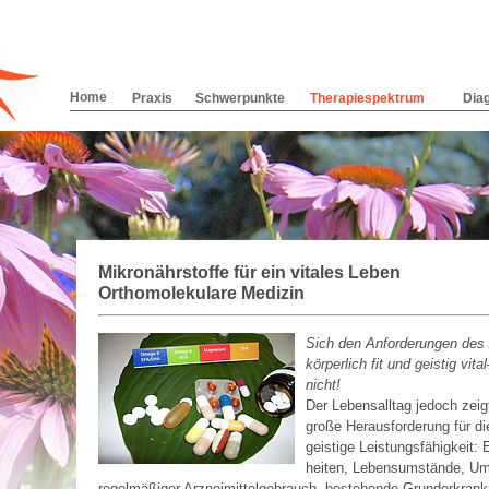
Home
Praxis
Schwerpunkte
Therapiespektrum
Dia
Mikronährstoffe für ein vitales Leben
Orthomolekulare Medizin
Sich den Anforderungen des A
körperlich fit und geistig vi
nicht!
Der Lebensalltag jedoch zeig
große Herausforderung für di
geistige Leis­tungs­fähigkeit
heiten, Lebensumstände, Umw
regelmäßiger Arzneimittelgebrauch, bestehende Grunder­krank