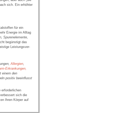
nach sich. Ein erhöhter
­stoffen für ein
ehr Energie im Alltag
en, Spurenelemente,
cht begünstigt das
istige Leistungsver­
kungen,
Allergien
,
rm-Erkrankungen,
t einem den
n positiv beeinflusst
e erforderlichen
verbessert sich die
tzen Ihren Körper auf